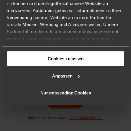
zu können und die Zugriffe auf unsere Website zu
analysieren. Außerdem geben wir Informationen zu Ihrer
Verwendung unserer Website an unsere Partner für
soziale Medien, Werbung und Analysen weiter. Unsere
© 2021 DRACOON GmbH
Partner führen diese Informationen möglicherweise mit
Made in Germany
weiteren Daten zusammen, die Sie ihnen bereitgestellt
Tel. +49 (941) 7 83 85-0
haben oder die sie im Rahmen Ihrer Nutzung der Dienste
Kontaktieren Sie uns!
gesammelt haben. Ihre Cookie-Einstellungen können Sie
Cookies zulassen
jederzeit in unserer
Datenschutzerklärung
ändern.
Anpassen
Nur notwendige Cookies
SUPPORT
Kontakt zur Meldung von
Sicherheitsvorfällen: