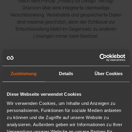
Nach dem Prinzip „Privacy by Design“ verfügt
Dracoon über eine integrierte clientseitige
Verschlüsselung. Versendete und gespeicherte Daten
sind maximal geschützt, denn der Schlüssel zur
Entschlüsselung bleibt im Gegensatz zu anderen
Lösungen immer beim Besitzer.
Zustimmung
Details
Über Cookies
Schatten-IT effektiv
verhindern
Diese Webseite verwendet Cookies
Alle Mitarbeiter verfügen über ihr privates Home-
Laufwerk. Damit kann die Verwendung von USB-Sticks
Wir verwenden Cookies, um Inhalte und Anzeigen zu
oder private Cloud-Speicher komplett verboten und
personalisieren, Funktionen für soziale Medien anbieten
Schatten-IT effektiv verhindert werden.
zu können und die Zugriffe auf unsere Website zu
analysieren. Außerdem geben wir Informationen zu Ihrer
Verwendung unserer Website an unsere Partner für