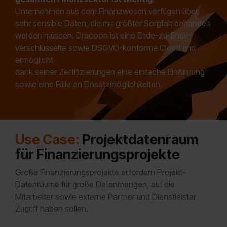
Unternehmen aus dem Finanzwesen verfügen über
sehr sensible Daten, die mit größter Sorgfalt behandelt
werden müssen. Dracoon ist eine Ende-zu-Ende-
verschlüsselte sowie DSGVO-konforme Cloud und
ermöglicht
dank seiner Zertifizierungen eine einfache Einführung
sowie eine Fülle an Einsatzmöglichkeiten.
Use Case:
Projektdatenraum
für Finanzierungsprojekte
Große Finanzierungsprojekte erfordern Projekt-
Datenräume für große Datenmengen, auf die
Mitarbeiter sowie externe Partner und Dienstleister
Zugriff haben sollen.