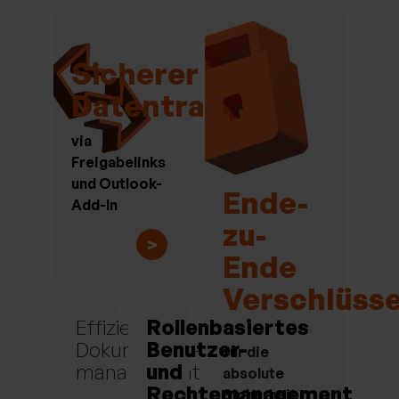
Sicherer
Datentransfer
via
Freigabelinks
und Outlook-
Ende-
Add-In
zu-
>
Ende
Verschlüss
Effizientes
Rollenbasiertes
Dokumenten-
Benutzer-
für die
management
und
absolute
Rechtemanagement
Sicherheit