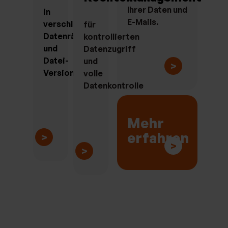
Ihrer Daten und
in
E-Mails.
verschlüsselten
für
Datenräumen
kontrollierten
und
Datenzugriff
Datei-
und
>
Versionierung
volle
Datenkontrolle
Mehr
erfahren
>
>
>