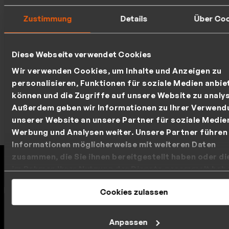
Zustimmung
Details
Über Co
Diese Webseite verwendet Cookies
Wir verwenden Cookies, um Inhalte und Anzeigen zu
personalisieren, Funktionen für soziale Medien anbie
können und die Zugriffe auf unsere Website zu analys
Außerdem geben wir Informationen zu Ihrer Verwend
unserer Website an unsere Partner für soziale Medie
Werbung und Analysen weiter. Unsere Partner führen
Informationen möglicherweise mit weiteren Daten
zusammen, die Sie ihnen bereitgestellt haben oder die
DRACOON - Nachweisbar sicher
im Rahmen Ihrer Nutzung der Dienste gesammelt hab
Ihre Cookie-Einstellungen können Sie jederzeit in uns
DRACOON setzt neue Maßstäbe in der Cybersicherheit
Cookies zulassen
Datenschutzerklärung
ändern.
und wurde mit den renommiertesten Auszeichnungen
Deutschlands für höchste Sicherheitsstandards
Anpassen
gewürdigt.