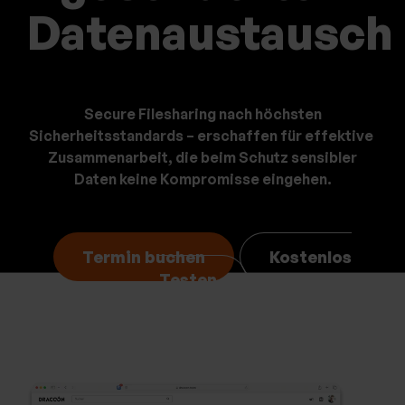
bu
bu
Datenaustausch
Secure Filesharing nach höchsten
Sicherheitsstandards – erschaffen für effektive
Zusammenarbeit,
die beim Schutz sensibler
Daten keine Kompromisse ei
ngehen.
Termin buchen
Kostenlos
Testen