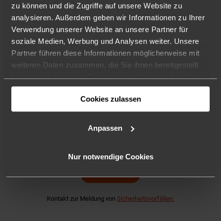
zu können und die Zugriffe auf unsere Website zu
analysieren. Außerdem geben wir Informationen zu Ihrer
Verwendung unserer Website an unsere Partner für
soziale Medien, Werbung und Analysen weiter. Unsere
© 2021 DRACOON GmbH
Partner führen diese Informationen möglicherweise mit
Made in Germany
weiteren Daten zusammen, die Sie ihnen bereitgestellt
Tel. +49 (941) 7 83 85-0
haben oder die sie im Rahmen Ihrer Nutzung der Dienste
Kontaktieren Sie uns!
gesammelt haben. Ihre Cookie-Einstellungen können Sie
Cookies zulassen
jederzeit in unserer
Datenschutzerklärung
ändern.
Anpassen
Nur notwendige Cookies
SUPPORT
Kontakt zur Meldung von
Sicherheitsvorfällen: