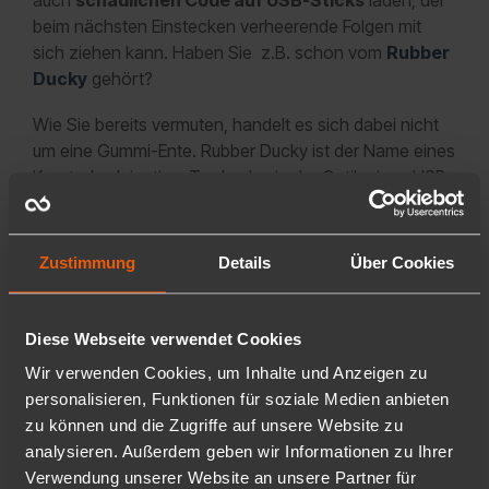
auch
schädlichen Code auf USB-Sticks
laden, der
beim nächsten Einstecken verheerende Folgen mit
sich ziehen kann. Haben Sie z.B. schon vom
Rubber
Ducky
gehört?
Wie Sie bereits vermuten, handelt es sich dabei nicht
um eine Gummi-Ente. Rubber Ducky ist der Name eines
Keystroke-Injection-Tools, das in der Optik eines USB-
Sticks daherkommt und beim Anschließen an einen
Computer automatisch schädliche Skripte ausführen
und somit im schlimmsten Fall das gesamte
Zustimmung
Details
Über Cookies
Unternehmensnetzwerk kompromittieren kann. Ein
Angreifer muss einen solchen Stick nur strategisch
platzieren und hoffen, dass ein neugieriger Mitarbeiter
Diese Webseite verwendet Cookies
ihn findet und an einem Arbeitsrechner ausprobiert...
Wir verwenden Cookies, um Inhalte und Anzeigen zu
personalisieren, Funktionen für soziale Medien anbieten
zu können und die Zugriffe auf unsere Website zu
analysieren. Außerdem geben wir Informationen zu Ihrer
Apps & Tools - die beste
Verwendung unserer Website an unsere Partner für