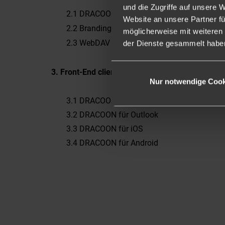
und die Zugriffe auf unsere 
2.1 DRACOON Web App
Website an unsere Partner fü
2.2 Branding App
möglicherweise mit weiteren
2.3 WebDAV Proxy
der Dienste gesammelt haben.
3. Front-End clientseitig installiert
Nur notwendige Cook
3.1 DRACOON für Windows/Mac (ohne automat
3.2 DRACOON für Outlook
3.3 DRACOON für iOS
3.4 DRACOON für Android