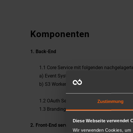
Komponenten
1. Back-End
1.1 Core Service mit folgenden nachgelager
a) Event System / Dispatchers / Mail Worke
b)
S3 Worker
1.2 OAuth Service
Zustimmung
1.3 Branding Service
Diese Webseite verwendet 
2. Front-End serverseitig deployt
Wir verwenden Cookies, um I