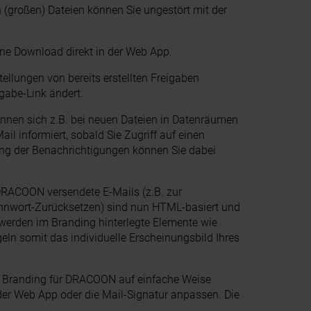
(großen) Dateien können Sie ungestört mit der
hne Download direkt in der Web App.
ellungen von bereits erstellten Freigaben
igabe-Link ändert.
nnen sich z.B. bei neuen Dateien in Datenräumen
il informiert, sobald Sie Zugriff auf einen
g der Benachrichtigungen können Sie dabei
DRACOON versendete E-Mails (z.B. zur
nnwort-Zurücksetzen) sind nun HTML-basiert und
 werden im Branding hinterlegte Elemente wie
ln somit das individuelle Erscheinungsbild Ihres
s Branding für DRACOON auf einfache Weise
 der Web App oder die Mail-Signatur anpassen. Die